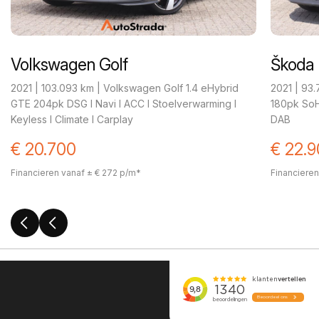
Volkswagen Golf
Škoda 
2021 | 103.093 km | Volkswagen Golf 1.4 eHybrid
2021 | 93
GTE 204pk DSG I Navi I ACC I Stoelverwarming I
180pk SoH 
Keyless I Climate I Carplay
DAB
€ 20.700
€ 22.
Financieren vanaf ± € 272 p/m*
Financieren