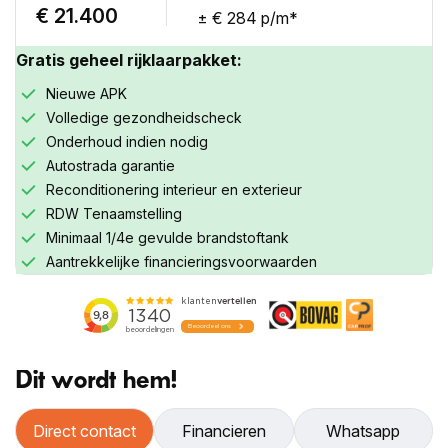
€ 21.400
± € 284 p/m*
Gratis geheel rijklaarpakket:
Nieuwe APK
Volledige gezondheidscheck
Onderhoud indien nodig
Autostrada garantie
Reconditionering interieur en exterieur
RDW Tenaamstelling
Minimaal 1/4e gevulde brandstoftank
Aantrekkelijke financieringsvoorwaarden
Dit wordt hem!
Inruilwaarde
Direct contact
Financieren
Whatsapp