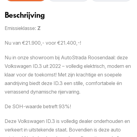
Snelle waardebepaling
Beschrijving
1
2
3
4
Emissieklasse:
Z
Autogegevens
Nu van €21.900,- voor €21.400,-!
We stellen u een aantal vragen om op afstand een
zo nauwkeurig mogelijk beeld te krijgen van de staat
Nu in onze showroom bij AutoStrada Roosendaal: deze
van uw auto. Zorg ervoor dat u minimaal negen
Volkswagen ID.3 uit 2022 – volledig elektrisch, modern en
duidelijke foto’s van zowel het interieur als het
exterieur, inclusief eventuele schades, gereed hebt.
klaar voor de toekomst! Met zijn krachtige en soepele
Deze kunt u uploaden in stap 2. Zodra alle
aandrijving biedt deze ID.3 een stille, comfortabele én
benodigde informatie en scherpe foto’s zijn
verrassend dynamische rijervaring.
toegevoegd, ontvangt u op werkdagen binnen 24
uur een inruilvoorstel.
De SOH-waarde betreft 93%!
Kenteken
Deze Volkswagen ID.3 is volledig dealer onderhouden en
verkeert in uitstekende staat. Bovendien is deze auto