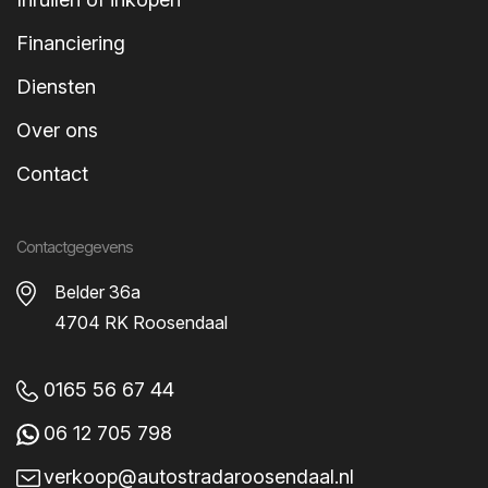
Financiering
Diensten
Over ons
Contact
Specificaties
Volkswagen ID.3
Contactgegevens
Belder 36a
Beschrijving
4704 RK Roosendaal
Specificaties
Opties
0165 56 67 44
Opties
06 12 705 798
Achterbank neerklapbaar
verkoop@autostradaroosendaal.nl