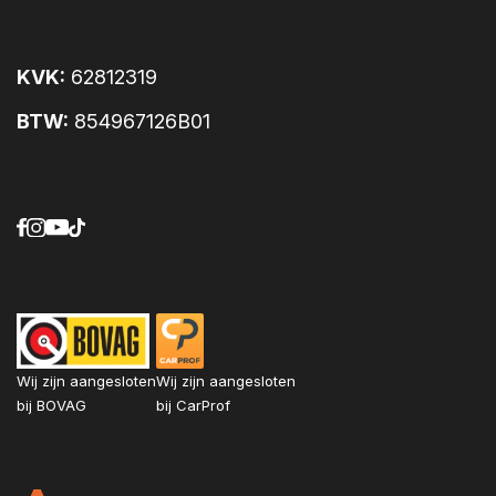
Achterbank neerklapbaar (ongelijke delen)
Adaptive Cruise Control
Afdekscherm bagageruimte
KVK:
62812319
Airbag bestuurder
BTW:
854967126B01
Airbags voor
Airconditioning
Alarmsysteem
Ambient Lighting
Android Auto
Anti blokkeer systeem
Apple Carplay
Audiobediening op het stuur
Automatisch dimmende binnenspiegel
Automatische Stabiliteits Controle
Wij zijn aangesloten
Wij zijn aangesloten
bij BOVAG
bij CarProf
Aux aansluiting
Bandenspanningscontrole
Bestuurdersstoel in hoogte verstelbaar
Bluetooth