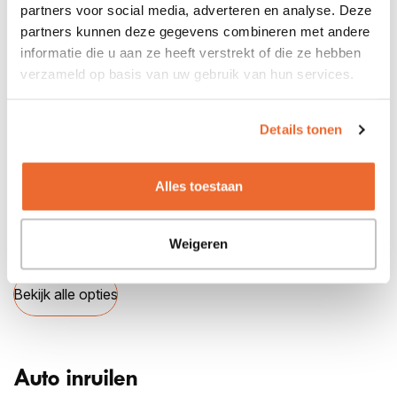
partners voor social media, adverteren en analyse. Deze
partners kunnen deze gegevens combineren met andere
informatie die u aan ze heeft verstrekt of die ze hebben
Opties
verzameld op basis van uw gebruik van hun services.
Achterbank neerklapbaar
Achterbank neerklapbaar (ongelijke delen)
Details tonen
Adaptive Cruise Control
Afdekscherm bagageruimte
Airbag bestuurder
Alles toestaan
Airbags voor
Airconditioning
Alarmsysteem
Weigeren
Bekijk alle opties
Auto inruilen