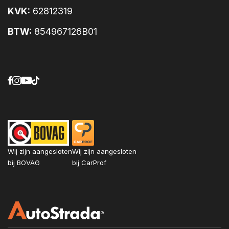
Afdekscherm bagageruimte
KVK:
62812319
Airbag bestuurder
Airbags voor
BTW:
854967126B01
Airconditioning
Alarmsysteem
Ambient Lighting
Android Auto
Anti blokkeer systeem
Apple Carplay
Audiobediening op het stuur
Automatisch dimmende binnenspiegel
Automatische Stabiliteits Controle
Wij zijn aangesloten
Wij zijn aangesloten
Aux aansluiting
bij BOVAG
bij CarProf
Bandenspanningscontrole
Bestuurdersstoel in hoogte verstelbaar
Bluetooth
Bluetooth Audio
Boordcomputer