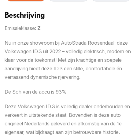
Snelle waardebepaling
Beschrijving
1
2
3
4
Autogegevens
Emissieklasse:
Z
We stellen u een aantal vragen om op afstand een
Nu in onze showroom bij AutoStrada Roosendaal: deze
zo nauwkeurig mogelijk beeld te krijgen van de staat
Volkswagen ID.3 uit 2022 – volledig elektrisch, modern en
van uw auto. Zorg ervoor dat u minimaal negen
klaar voor de toekomst! Met zijn krachtige en soepele
duidelijke foto’s van zowel het interieur als het
aandrijving biedt deze ID.3 een stille, comfortabele én
exterieur, inclusief eventuele schades, gereed hebt.
verrassend dynamische rijervaring.
Deze kunt u uploaden in stap 2. Zodra alle
benodigde informatie en scherpe foto’s zijn
De Soh van de accu is 93%
toegevoegd, ontvangt u op werkdagen binnen 24
uur een inruilvoorstel.
Deze Volkswagen ID.3 is volledig dealer onderhouden en
verkeert in uitstekende staat. Bovendien is deze auto
Kenteken
origineel Nederlands geleverd en afkomstig van de 1e
eigenaar, wat bijdraagt aan zijn betrouwbare historie.