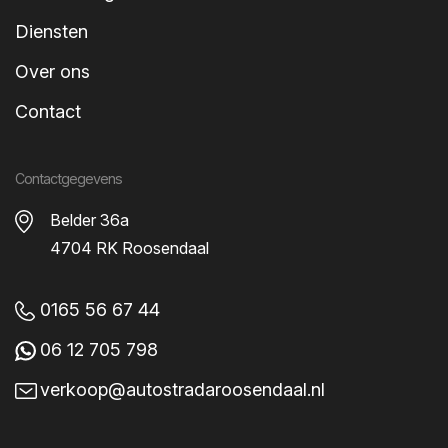
Diensten
Over ons
Contact
Specificaties
Volkswagen ID.3
Contactgegevens
Belder 36a
Beschrijving
4704 RK Roosendaal
Specificaties
Opties
0165 56 67 44
Opties
06 12 705 798
Achterbank neerklapbaar
verkoop@autostradaroosendaal.nl
Achterbank neerklapbaar (ongelijke delen)
Adaptive Cruise Control