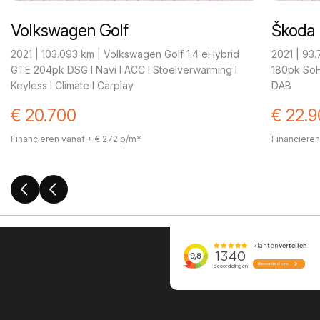
Volkswagen Golf
Škoda 
2021 | 103.093 km | Volkswagen Golf 1.4 eHybrid
2021 | 93
GTE 204pk DSG I Navi I ACC I Stoelverwarming I
180pk SoH 
Keyless I Climate I Carplay
DAB
€ 20.700
€ 22.
Financieren vanaf ± € 272 p/m*
Financieren