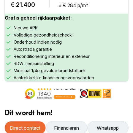
€ 21.400
± € 284 p/m*
Gratis geheel rijklaarpakket:
Nieuwe APK
Volledige gezondheidscheck
Onderhoud indien nodig
Autostrada garantie
Reconditionering interieur en exterieur
RDW Tenaamstelling
Minimaal 1/4e gevulde brandstoftank
Aantrekkelijke financieringsvoorwaarden
Dit wordt hem!
Inruilwaarde
Direct contact
Financieren
Whatsapp