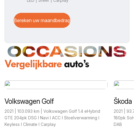
LED | Sfeer | Carplay
Bereken uw maandbedrag
Vergelijkbare
auto’s
Škoda Enyaq iV
BMW 2
2021 | 93.773 km | Skoda Enyaq Iv 60 Elektromotor
2023 | 91
180pk SoH 92% I Navi I Climate I Carplay I Cruise I
218i Sport
DAB
Stoelverw