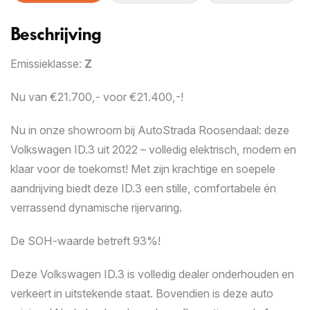
Snelle waardebepaling
Beschrijving
1
2
3
4
Emissieklasse:
Z
Autogegevens
Nu van €21.700,- voor €21.400,-!
We stellen u een aantal vragen om op afstand een
zo nauwkeurig mogelijk beeld te krijgen van de staat
Nu in onze showroom bij AutoStrada Roosendaal: deze
van uw auto. Zorg ervoor dat u minimaal negen
Volkswagen ID.3 uit 2022 – volledig elektrisch, modern en
duidelijke foto’s van zowel het interieur als het
exterieur, inclusief eventuele schades, gereed hebt.
klaar voor de toekomst! Met zijn krachtige en soepele
Deze kunt u uploaden in stap 2. Zodra alle
aandrijving biedt deze ID.3 een stille, comfortabele én
benodigde informatie en scherpe foto’s zijn
verrassend dynamische rijervaring.
toegevoegd, ontvangt u op werkdagen binnen 24
uur een inruilvoorstel.
De SOH-waarde betreft 93%!
Kenteken
Deze Volkswagen ID.3 is volledig dealer onderhouden en
verkeert in uitstekende staat. Bovendien is deze auto