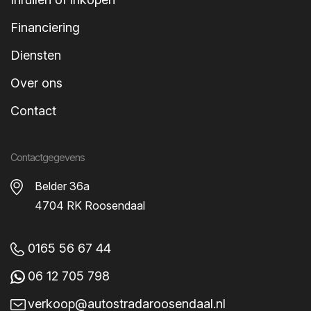
Financiering
Diensten
Over ons
Contact
Specificaties
Volkswagen ID.3
Contactgegevens
Belder 36a
Beschrijving
4704 RK Roosendaal
Specificaties
Opties
0165 56 67 44
Opties
06 12 705 798
Achterbank neerklapbaar
verkoop@autostradaroosendaal.nl