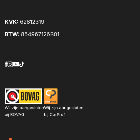
Achterbank neerklapbaar (ongelijke delen)
Adaptive Cruise Control
Afdekscherm bagageruimte
KVK:
62812319
Airbag bestuurder
BTW:
854967126B01
Airbags voor
Airconditioning
Alarmsysteem
Ambient Lighting
Android Auto
Anti blokkeer systeem
Apple Carplay
Audiobediening op het stuur
Automatisch dimmende binnenspiegel
Automatische Stabiliteits Controle
Wij zijn aangesloten
Wij zijn aangesloten
bij BOVAG
bij CarProf
Aux aansluiting
Bandenspanningscontrole
Bestuurdersstoel in hoogte verstelbaar
Bluetooth