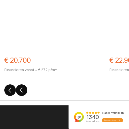
€ 22.900
€ 22.
Financieren vanaf ± € 310 p/m*
Financieren