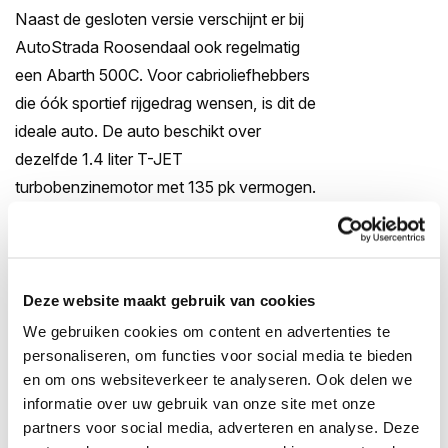
Naast de gesloten versie verschijnt er bij
AutoStrada Roosendaal ook regelmatig
een Abarth 500C. Voor cabrioliefhebbers
die óók sportief rijgedrag wensen, is dit de
ideale auto. De auto beschikt over
dezelfde 1.4 liter T-JET
turbobenzinemotor met 135 pk vermogen.
Het maximumkoppel bedraagt 206
Newtonmeter koppel. In de 500C is het
wellicht een tikkeltje meer genieten dan in
de gesloten uitvoering. Dankzij het
Deze website maakt gebruik van cookies
verwijderbare dak geniet je meer van de
We gebruiken cookies om content en advertenties te
buitenlucht én de indrukwekkende
personaliseren, om functies voor social media te bieden
en om ons websiteverkeer te analyseren. Ook delen we
uitlaatsound. De bediening van het dak is
informatie over uw gebruik van onze site met onze
erg gebruiksvriendelijk: met één druk op de
partners voor social media, adverteren en analyse. Deze
knop opent/sluit de stoffen kap. Op het