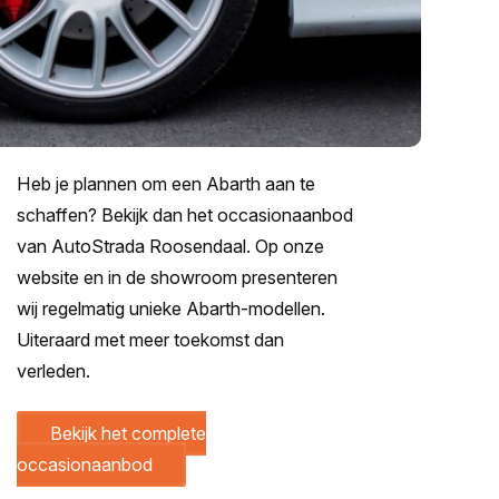
Heb je plannen om een Abarth aan te
schaffen? Bekijk dan het occasionaanbod
van AutoStrada Roosendaal. Op onze
website en in de showroom presenteren
wij regelmatig unieke Abarth-modellen.
Inruilwaarde
Uiteraard met meer toekomst dan
Snelle waardebepaling
verleden.
Bekijk het complete
1
2
3
4
Autogegevens
occasionaanbod