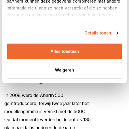
partners kunnen deze gegevens combineren met andere
dak na, is de 500C volledig identiek aan
informatie die u aan ze heeft verstrekt of die ze hebben
het dichte model. Dit betekent dat de auto
verzameld op basis van uw gebruik van hun services.
ook is voorzien van prettige sportstoelen,
aluminium pedalen en een sportstuur die je
Details tonen
het liefst met beide handen vastgrijpt. Net
als de 500, verscheen de cabrioversie op
Alles toestaan
de markt met een automaat of
handgeschakelde transmissie.
Weigeren
Nieuwe generatie
In 2008 werd de Abarth 500
geïntroduceerd, terwijl twee jaar later het
modellengamma is verrijkt met de 500C.
Op dat moment leverden beide auto's 135
pk, maar dat is gedurende de jaren