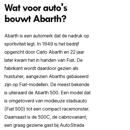
We stellen u een aantal vragen om op afstand een
Wat voor auto's
zo nauwkeurig mogelijk beeld te krijgen van de staat
bouwt Abarth?
van uw auto. Zorg ervoor dat u minimaal negen
duidelijke foto’s van zowel het interieur als het
exterieur, inclusief eventuele schades, gereed hebt.
Abarth is een automerk dat de nadruk op
Deze kunt u uploaden in stap 2. Zodra alle
sportiviteit legt. In 1949 is het bedrijf
benodigde informatie en scherpe foto’s zijn
opgericht door Carlo Abarth en 22 jaar
toegevoegd, ontvangt u op werkdagen binnen 24
later kwam het in handen van Fiat. De
uur een inruilvoorstel.
fabrikant wordt daardoor gezien als
huistuner, aangezien Abarths gebaseerd
Kenteken
zijn op Fiat-modellen. De meest bekende
is uiteraard de Abarth 500. Een model dat
is omgetoverd van modieuze stadsauto
Kilometerstand
(Fiat 500) tot een compact racemonster.
Daarnaast is de 500C, de cabriovariant,
een graag geziene gast bij
AutoStrada