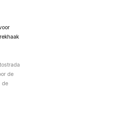
voor
trekhaak
tostrada
oor de
s de