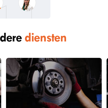
ndere
diensten