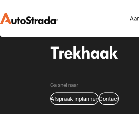
Aa
Home
•
Diensten
•
Trekhaak
Trekhaak
Ga snel naar
Afspraak inplannen
Contact