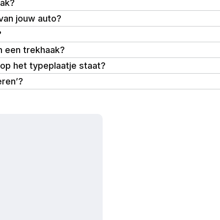
aak?
 van jouw auto?
?
n een trekhaak?
op het typeplaatje staat?
eren’?