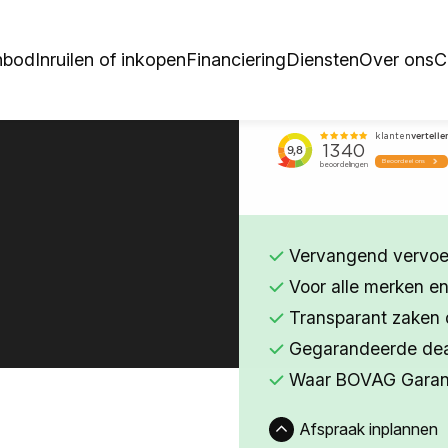
nbod
Inruilen of inkopen
Financiering
Diensten
Over ons
C
Vervangend vervoer
Voor alle merken en
Transparant zaken 
Gegarandeerde deal
Waar BOVAG Garant
Afspraak inplannen