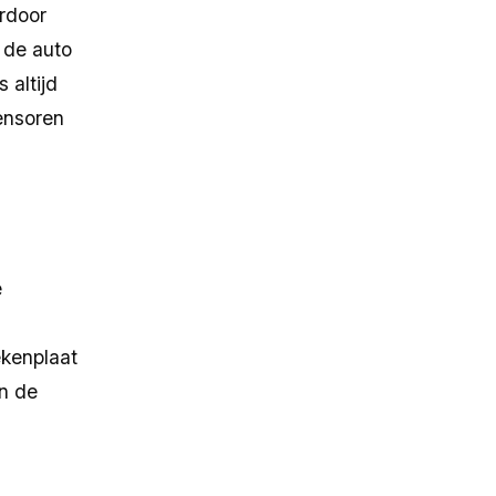
ardoor
 de auto
e krijgen van de staat van uw
 altijd
 het exterieur, inclusief eventuele
sensoren
atie en scherpe foto’s zijn
e
ekenplaat
en de