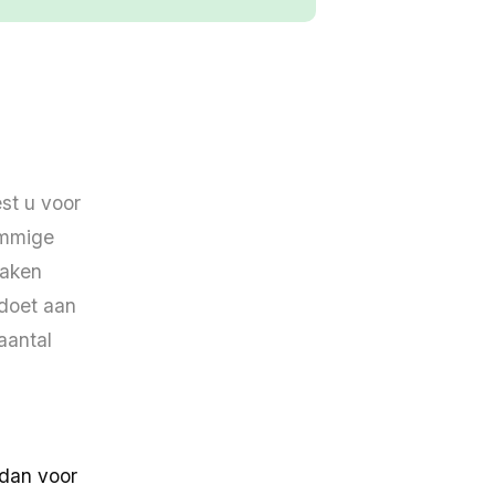
est u voor
ommige
haken
ldoet aan
aantal
 dan voor