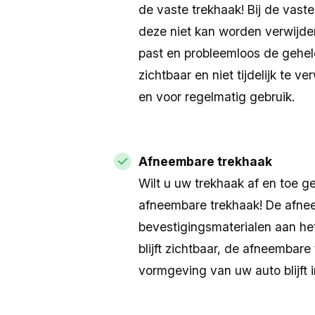
de vaste trekhaak! Bij de vast
Autogegevens
Autogegevens
deze niet kan worden verwijde
Foto's uploaden
We stellen u een aantal v
past en probleemloos de gehele
Persoonlijke gegevens
auto. Zorg ervoor dat u min
zichtbaar en niet tijdelijk te 
Aanvraag voltooien
schades, gereed hebt. Deze
en voor regelmatig gebruik.
toegevoegd, ontvangt u op
Kenteken
Afneembare trekhaak
Wilt u uw trekhaak af en toe g
afneembare trekhaak! De afne
bevestigingsmaterialen aan het
blijft zichtbaar, de afneembar
vormgeving van uw auto blijft 