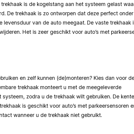
e trekhaak is de kogelstang aan het systeem gelast wa
rd. De trekhaak is zo ontworpen dat deze perfect onder
ragen om op afstand een zo nauwkeurig mogelijk beeld t
 levensduur van de auto meegaat. De vaste trekhaak is
imaal negen duidelijke foto’s van zowel het interieur als
verwijderen. Het is zeer geschikt voor auto’s met parkeer
 kunt u uploaden in stap 2. Zodra alle benodigde inform
 werkdagen binnen 24 uur een inruilvoorstel.
Kilometerstand
ebruiken en zelf kunnen (de)monteren? Kies dan voor d
embare trekhaak monteert u met de meegeleverde
 systeem, zodra u de trekhaak wilt gebruiken. De kent
e trekhaak is geschikt voor auto’s met parkeersensoren 
intact wanneer u de trekhaak niet gebruikt.