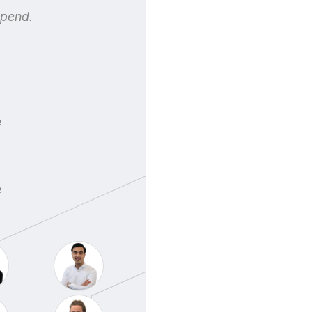
opend.
e
e