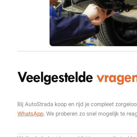
Veelgestelde
vrage
Bij AutoStrada koop en rijd je compleet zorgel
WhatsApp
. We proberen zo snel mogelijk te rea