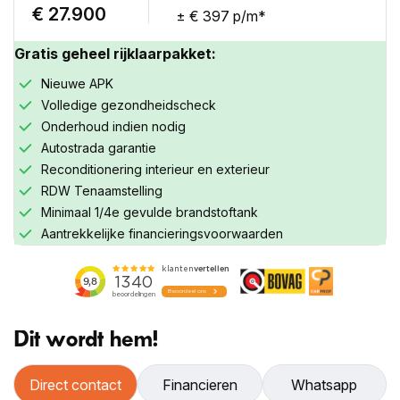
€ 27.900
± € 397 p/m*
Gratis geheel rijklaarpakket:
Nieuwe APK
Volledige gezondheidscheck
Onderhoud indien nodig
Autostrada garantie
Reconditionering interieur en exterieur
RDW Tenaamstelling
Minimaal 1/4e gevulde brandstoftank
Aantrekkelijke financieringsvoorwaarden
Dit wordt hem!
Inruilwaarde
Snelle waardebepaling
Direct contact
Financieren
Whatsapp