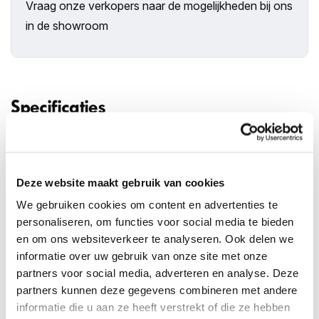
Vraag onze verkopers naar de mogelijkheden bij ons
in de showroom
Specificaties
2021
Bouwjaar
N071KF
Kenteken
Automaat
Transmissie
Deze website maakt gebruik van cookies
79.433 km
Kilometerstand
We gebruiken cookies om content en advertenties te
179 pk (132 kW)
Vermogen (PK)
personaliseren, om functies voor social media te bieden
en om ons websiteverkeer te analyseren. Ook delen we
Elektrisch
Brandstof
informatie over uw gebruik van onze site met onze
SUV
Carosserie
partners voor social media, adverteren en analyse. Deze
1.892kg
Gewicht
partners kunnen deze gegevens combineren met andere
informatie die u aan ze heeft verstrekt of die ze hebben