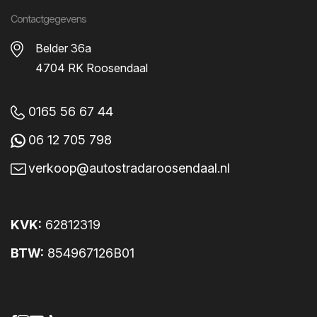
Contactgegevens
Belder 36a
4704 RK Roosendaal
Specificaties
0165 56 67 44
Škoda Enyaq iV
06 12 705 798
verkoop@autostradaroosendaal.nl
Beschrijving
Specificaties
Opties
KVK:
62812319
Opties
BTW:
854967126B01
Achterbank neerklapbaar
Achterbank neerklapbaar (ongelijke delen)
Achteruitrijcamera