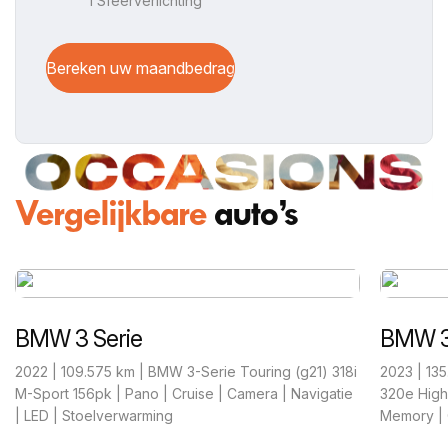
I Sfeerverlichting
Bereken uw maandbedrag
Vergelijkbare
auto’s
BMW 3 Serie
Merced
2023 | 135.574 km | BMW 3-Serie Touring (g21)
2021 | 11
320e High Executive 204pk SoH 99% | Leder |
Line | Mem
Memory | Camera | LED | Stoelverwarming |
Keyless | 
Trekhaak