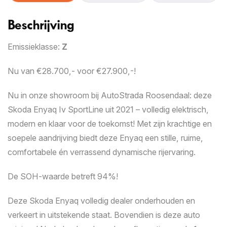
1
2
3
4
Beschrijving
Autogegevens
Emissieklasse:
Z
We stellen u een aantal vragen om op afstand een
Nu van €28.700,- voor €27.900,-!
zo nauwkeurig mogelijk beeld te krijgen van de staat
van uw auto. Zorg ervoor dat u minimaal negen
Nu in onze showroom bij AutoStrada Roosendaal: deze
duidelijke foto’s van zowel het interieur als het
Skoda Enyaq Iv SportLine uit 2021 – volledig elektrisch,
exterieur, inclusief eventuele schades, gereed hebt.
Deze kunt u uploaden in stap 2. Zodra alle
modern en klaar voor de toekomst! Met zijn krachtige en
benodigde informatie en scherpe foto’s zijn
soepele aandrijving biedt deze Enyaq een stille, ruime,
toegevoegd, ontvangt u op werkdagen binnen 24
comfortabele én verrassend dynamische rijervaring.
uur een inruilvoorstel.
De SOH-waarde betreft 94%!
Kenteken
Deze Skoda Enyaq volledig dealer onderhouden en
verkeert in uitstekende staat. Bovendien is deze auto