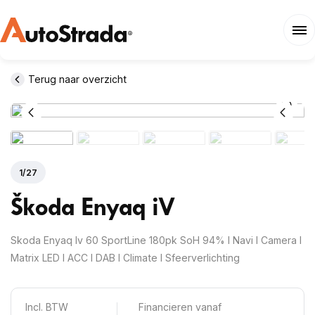
Terug naar overzicht
1
/
27
Škoda
Enyaq
iV
Skoda Enyaq Iv 60 SportLine 180pk SoH 94% I Navi I Camera I
Matrix LED I ACC I DAB I Climate I Sfeerverlichting
Incl. BTW
Financieren vanaf