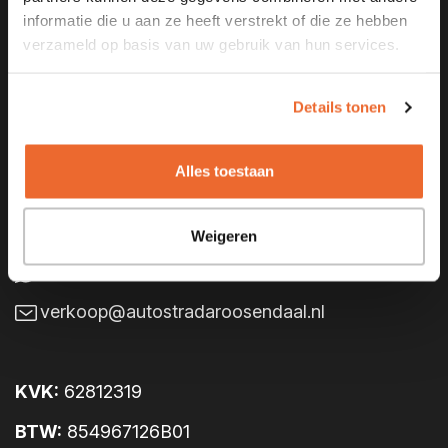
informatie die u aan ze heeft verstrekt of die ze hebben
Contact
verzameld op basis van uw gebruik van hun services.
Contactgegevens
Details tonen
Belder 36a
4704 RK Roosendaal
Alles toestaan
0165 56 67 44
Weigeren
06 12 705 798
verkoop@autostradaroosendaal.nl
KVK:
62812319
BTW:
854967126B01