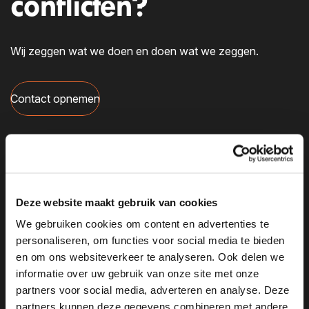
conflicten?
exterieur, inclusief eventuele schades, gereed hebt.
Deze kunt u uploaden in stap 2. Zodra alle
benodigde informatie en scherpe foto’s zijn
Wij zeggen wat we doen en doen wat we zeggen.
toegevoegd, ontvangt u op werkdagen binnen 24
uur een inruilvoorstel.
Contact opnemen
Kenteken
Menu
Kilometerstand
Aanbod
Deze website maakt gebruik van cookies
Inruilen of inkopen
We gebruiken cookies om content en advertenties te
personaliseren, om functies voor social media te bieden
Financiering
en om ons websiteverkeer te analyseren. Ook delen we
informatie over uw gebruik van onze site met onze
Diensten
partners voor social media, adverteren en analyse. Deze
Over ons
partners kunnen deze gegevens combineren met andere