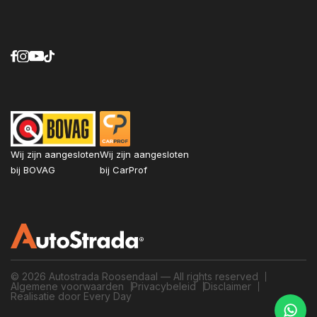
Wij zijn aangesloten
Wij zijn aangesloten
bij BOVAG
bij CarProf
© 2026 Autostrada Roosendaal — All rights reserved
Algemene voorwaarden
Privacybeleid
Disclaimer
Realisatie door Every Day